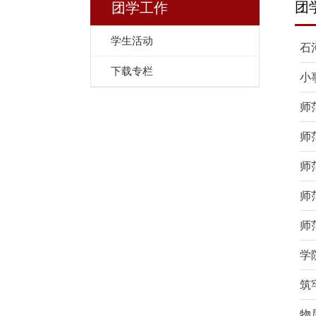
团
团学工作
学生活动
石
下载专栏
小
师
师
师
师
师
学
筑
物