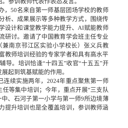
绍。参训教师代表作表态发言。
办，
50
名来自第一师基层团场学校的教师
分析、成果展示等多种教学方式，围绕传
学设计和课堂教学能力提升、
AI
赋能教师
流研讨。邀请了中国教育学会班主任专业
（兼南京邗江区实验小学校长）张义兵教
富教师培训经验的专家学者和具有高水平
导。培训恰逢“十四五”收官“十五五”开
发展起到筑基赋能的作用。
目已连续实施两年，
2024
年重点聚焦第一师
班主任等集中培训；今年，重点开展“三支队
一中、石河子第一小学与第一师
9
所边境薄
力提升培训也是全覆盖培训，参训教师涵