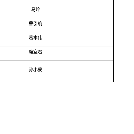
马玲
曹引航
葛本伟
廉宜君
孙小蒙