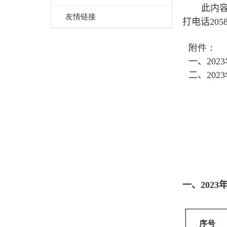
此内
友情链接
打电话
205
附件：
一
、
20
23
二
、
20
23
一
、
20
23
序号