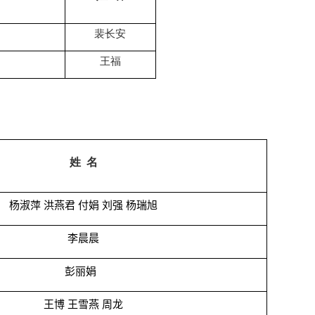
裴长安
王福
姓 名
杨淑萍 洪燕君 付娟 刘强 杨瑞旭
李晨晨
彭丽娟
王博 王雪燕 周龙