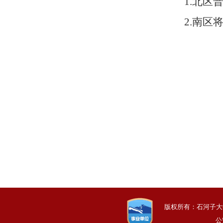
1.北区普
2.南区
兵团
202
版权所有：石河子大学
公